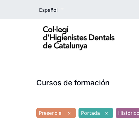
Español
El Colegio
La higienista dental
For
Cursos de formación
Presencial
×
Portada
×
Históric