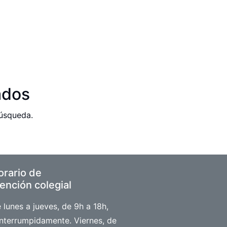
ados
búsqueda.
orario de
ención colegial
 lunes a jueves, de 9h a 18h,
interrumpidamente. Viernes, de