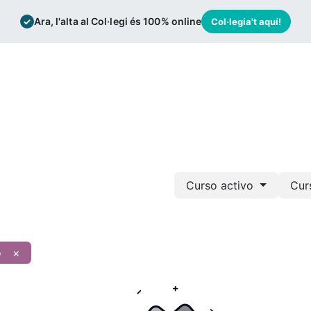
Ara, l'alta al Col·legi és 100% online
✓
Col·legia't aquí!
mación
Bolsa de trabajo
Actualidad
Curso activo
Cur
o
×