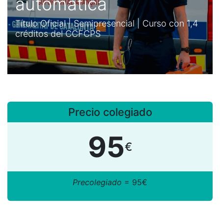
automática
Título Oficial | Semipresencial | Curso con 1,4
créditos del CCFCPS
Precio colegiado
95
€
Precolegiado
= 95€