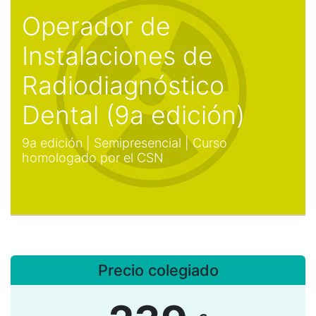
Operador de
Instalaciones de
Radiodiagnóstico
Dental (9a edición)
9a edición | Semipresencial | Curso
homologado por el CSN
Precio colegiado