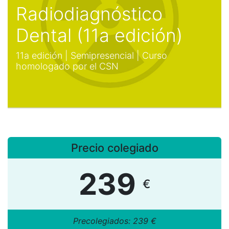
Radiodiagnóstico
Dental (11a edición)
11a edición | Semipresencial | Curso
homologado por el CSN
Precio colegiado
239
€
​Precolegiados: 239 €