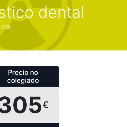
stico dental
l CSN
Precio no
colegiado
305
€