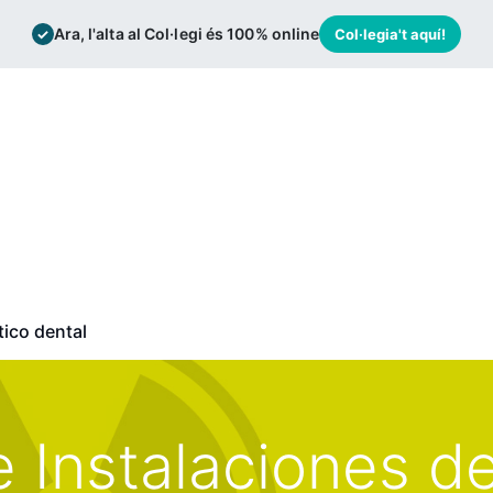
Ara, l'alta al Col·legi és 100% online
✓
Col·legia't aquí!
mación
Bolsa de trabajo
Actualidad
tico dental
 Instalaciones d