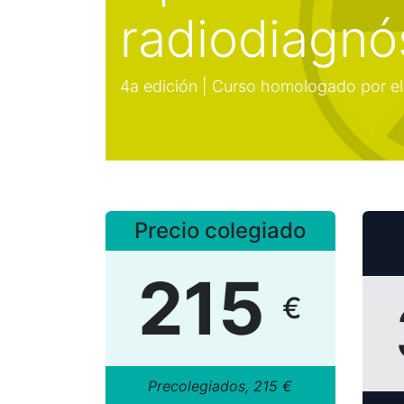
radiodiagnó
4a edición | Curso homologado por e
Precio colegiado
215
€
​Precolegiados, 215 €