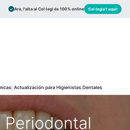
Ara, l'alta al Col·legi és 100% online
✓
Col·legia't aquí!
mación
Bolsa de trabajo
Actualidad
icas: Actualización para Higienistas Dentales
Periodontal