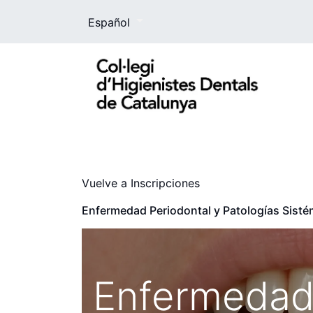
Español
El Colegio
La higienista dental
For
Vuelve a Inscripciones
Enfermedad Periodontal y Patologías Sistém
Enfermedad 