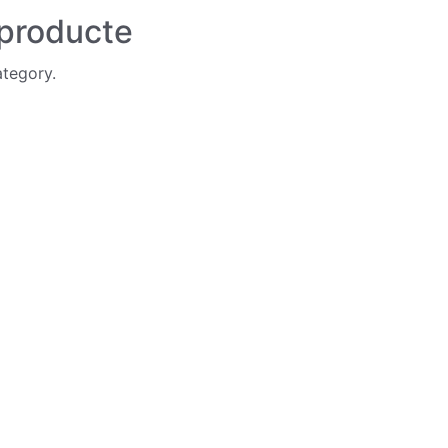
 producte
ategory.