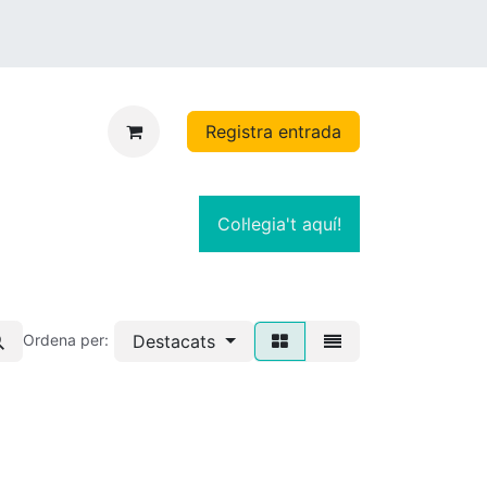
Registra entrada
Col·legia't aquí!
Destacats
Ordena per: