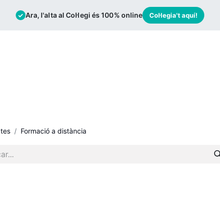
Ara, l'alta al Col·legi és 100% online
✓
Col·legia't aquí!
mació
Borsa de Treball
Actualitat
tes
Formació a distància