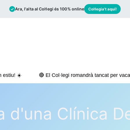
Ara, l'alta al Col·legi és 100% online
✓
Col·legia't aquí!
mació
Borsa de Treball
Actualitat
estiu! ☀️
🔴 El Col·legi romandrà tancat per vacan
 d'una Clínica De