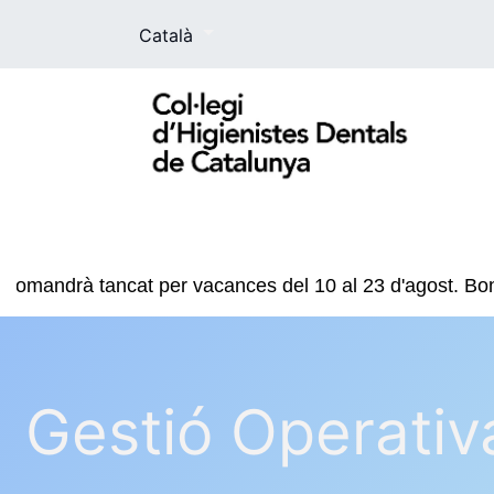
Català
El Col·legi
La higienista dental
For
i romandrà tancat per vacances del 10 al 23 d'agost. Bon 
Gestió Operativa