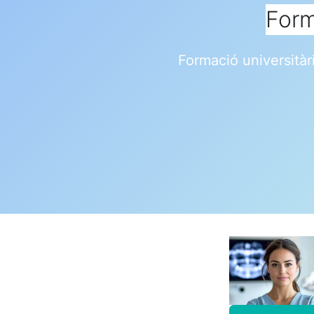
Form
Formació universitàr