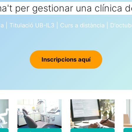
a't per gestionar una clínica d
ia | Titulació UB-IL3 | Curs a distància | D'oct
Inscripcions aquí