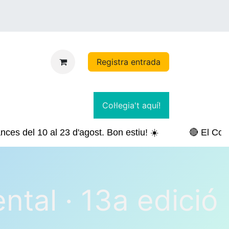
Registra entrada
Col·legia't aquí!
ces del 10 al 23 d'agost. Bon estiu! ☀️
🔴 El Col·
ntal · 13a edició