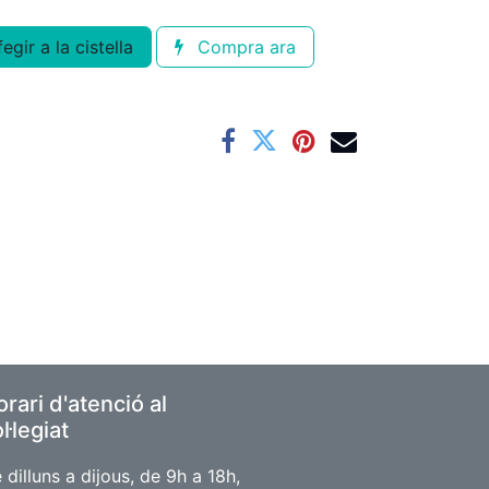
egir a la cistella
Compra ara
rari d'atenció al
l·legiat
 dilluns a dijous, de 9h a 18h,