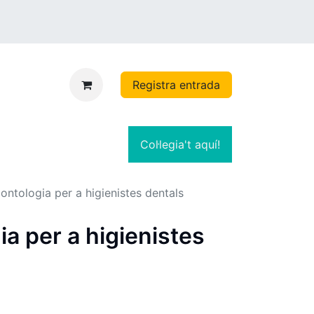
Registra entrada
Col·legia't aquí!
ontologia per a higienistes dentals
a per a higienistes