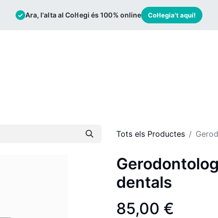
Ara, l'alta al Col·legi és 100% online
✓
Col·legia't aquí!
mació
Borsa de Treball
Actualitat
Tots els Productes
Gerod
Gerodontologi
dentals
85,00
€