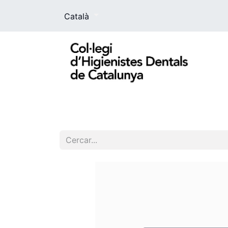
Català
El Col·legi
La higienista dental
For