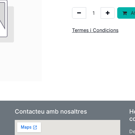
Af
Termes i Condicions
Contacteu amb nosaltres
Ho
co
De