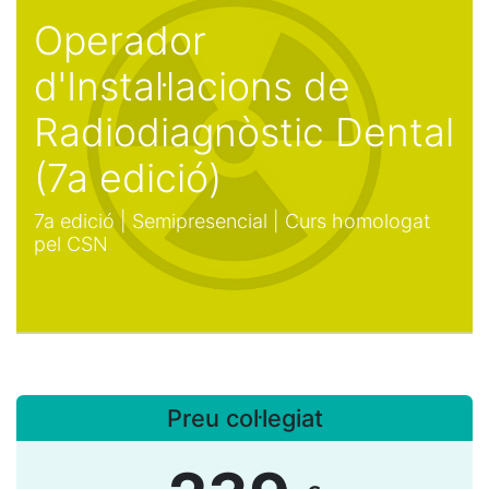
Operador
d'Instal·lacions de
Radiodiagnòstic Dental
(7a edició)
7a edició | Semipresencial | Curs homologat
pel CSN
Preu col·legiat