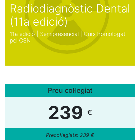
Radiodiagnòstic Dental
(11a edició)
11a edició | Semipresencial | Curs homologat
pel CSN
Preu col·legiat
239
€
​Precol·legiats: 239 €