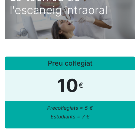
l'escaneig intraoral
Preu col·legiat
10
€
Precol·legiats = 5 €
Estudiants = 7 €