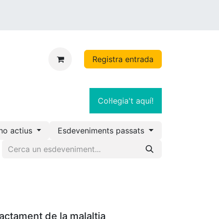
Registra entrada
Col·legia't aquí!
no actius
Esdeveniments passats
ractament de la malaltia