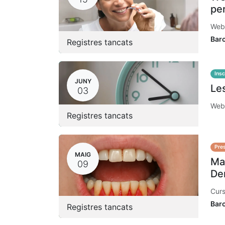
pe
Webi
Bar
Registres tancats
Insc
JUNY
Les
03
Webi
Registres tancats
Pres
MAIG
Mal
09
Den
Curs
Bar
Registres tancats