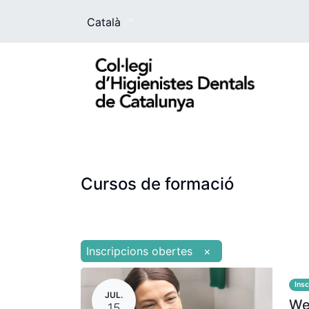
Català
El Col·legi
La higienista dental
For
Cursos de formació
Inscripcions obertes
×
Insc
JUL.
Web
15