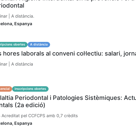
riodontal
nar | A distància.
celona
,
Espanya
ripcions obertes
A distància
 hores laborals al conveni col·lectiu: salari, jorn
nar | A distància
encial
Inscripcions obertes
altia Periodontal i Patologies Sistèmiques: Actu
tals (2a edició)
 Acreditat pel CCFCPS amb 0,7 crèdits
celona
,
Espanya