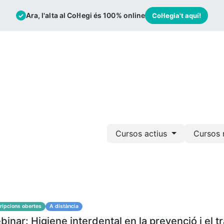
Ara, l'alta al Col·legi és 100% online
✓
Col·legia't aquí!
mació
Borsa de Treball
Actualitat
Cursos actius
Cursos 
ripcions obertes
A distància
inar: Higiene interdental en la prevenció i el t