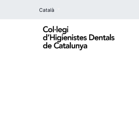
Català
El Col·legi
La higienista dental
For