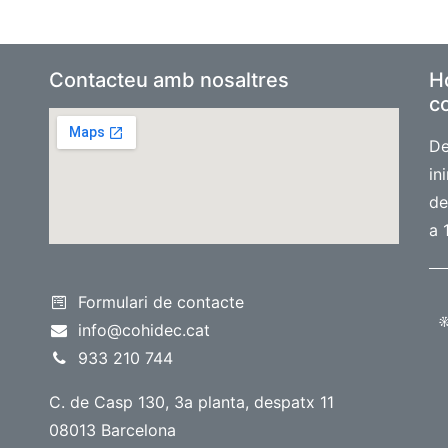
Contacteu amb nosaltres
Ho
co
De
in
de
a 
Formulari de contacte
info@cohidec.cat
933 210 74​
4
C. de Casp 130, 3a planta, despatx 11
08013 Barcelona