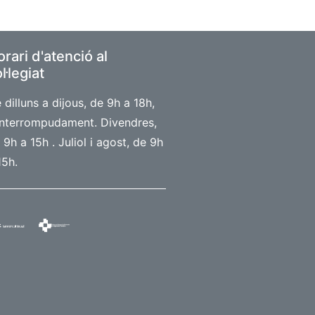
rari d'atenció al
l·legiat
 dilluns a dijous, de 9h a 18h,
interrompudament. Divendres,
 9h a 15h . Juliol i agost, de 9h
15h.