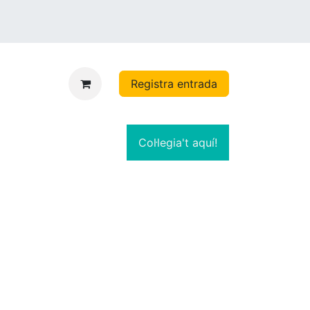
Registra entrada
Col·legia't aquí!