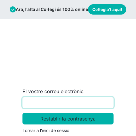
Ara, l'alta al Col·legi és 100% online
✓
Col·legia't aquí!
mació
Borsa de Treball
Actualitat
El vostre correu electrònic
Restablir la contrasenya
Tornar a l'inici de sessió