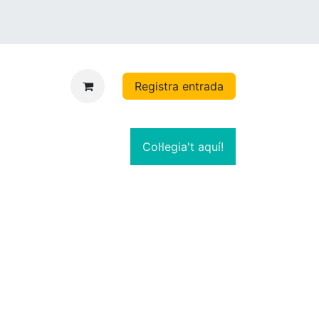
Registra entrada
Col·legia't aquí!