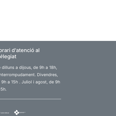
rari d'atenció al
l·legiat
 dilluns a dijous, de 9h a 18h,
interrompudament. Divendres,
 9h a 15h . Juliol i agost, de 9h
15h.