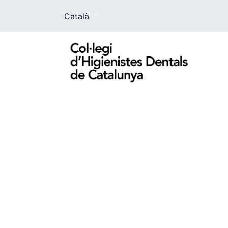
Català
El Col·legi
La higienista dental
For