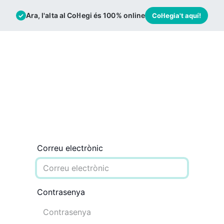
Ara, l'alta al Col·legi és 100% online
✓
Col·legia't aquí!
mació
Borsa de Treball
Actualitat
Correu electrònic
Contrasenya