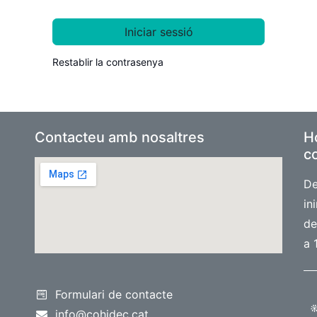
Iniciar sessió
Restablir la contrasenya
Contacteu amb nosaltres
Ho
co
De
in
de
a 
Formulari de contacte
info@cohidec.cat