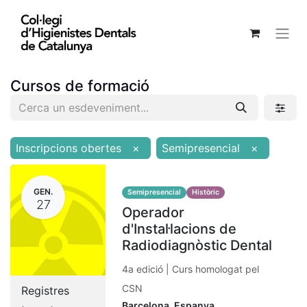
Cursos de formació
Inscripcions obertes
×
Semipresencial
×
GEN.
Semipresencial
Històric
27
Operador
d'Instal·lacions de
Radiodiagnòstic Dental
4a edició | Curs homologat pel
CSN
Registres
Barcelona
,
Espanya