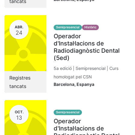
tancats
ABR.
Semipresencial
Històric
24
Operador
d'Instal·lacions de
Radiodiagnòstic Dental
(5ed)
5a edició | Semipresencial | Curs
homologat pel CSN
Registres
Barcelona
,
Espanya
tancats
OCT.
Semipresencial
13
Operador
d'Instal·lacions de