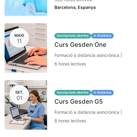
Barcelona
,
Espanya
MAIG
Inscripcions obertes
A distància
11
Curs Gesden One
Formació a distància asincrònica |
6 hores lectives
SET.
Inscripcions obertes
A distància
01
Curs Gesden G5
Formació a distància asincrònica |
8 hores lectives