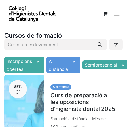
Cursos de formació
Inscripcions
×
A
×
Semipresencial
×
obertes
distància
SET.
A distància
01
Curs de preparació a
les oposicions
d'higienista dental 2025
Formació a distància | Més de
300 hores lectives.