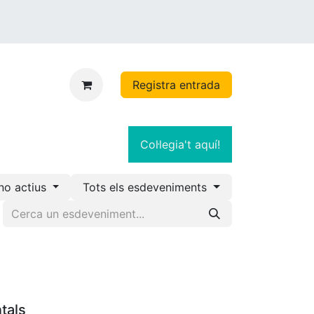
Registra entrada
Col·legia't aquí!
no actius
Tots els esdeveniments
tals