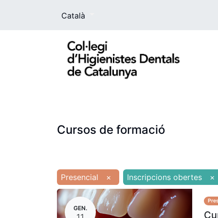
Català
El Col·legi
La higienista dental
For
Cursos de formació
Presencial
×
Inscripcions obertes
×
Pres
GEN.
Cur
11