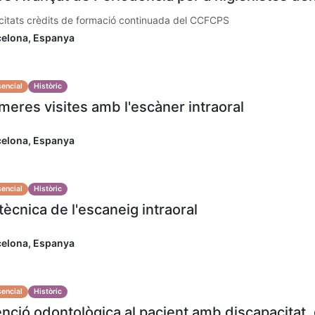
licitats crèdits de formació continuada del CCFCPS
celona
,
Espanya
encial
Històric
meres visites amb l'escàner intraoral
celona
,
Espanya
encial
Històric
tècnica de l'escaneig intraoral
celona
,
Espanya
encial
Històric
nció odontològica al pacient amb discapacitat, g