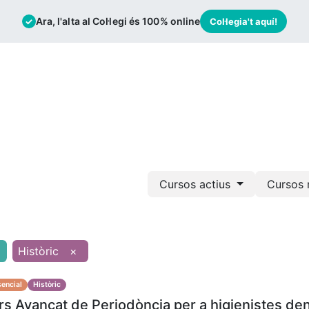
Ara, l'alta al Col·legi és 100% online
✓
Col·legia't aquí!
mació
Borsa de Treball
Actualitat
Cursos actius
Cursos 
Històric
×
encial
Històric
s Avançat de Periodòncia per a higienistes den