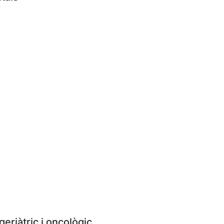
eriàtric i oncològic