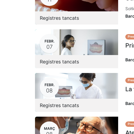
Sol·
Bar
Registres tancats
Pres
FEBR.
Pri
07
Bar
Registres tancats
Pres
FEBR.
La 
08
Bar
Registres tancats
Pres
MARÇ
Ate