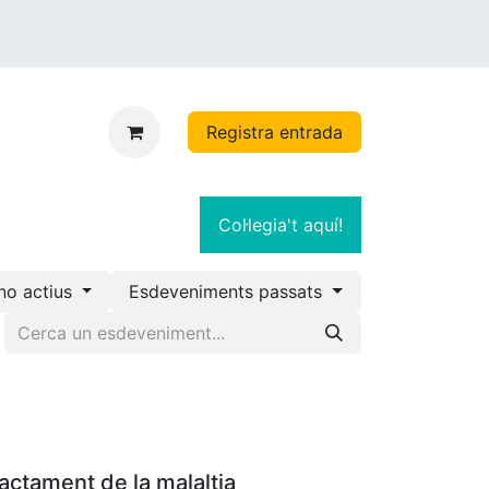
Registra entrada
Col·legia't aquí!
no actius
Esdeveniments passats
ractament de la malaltia