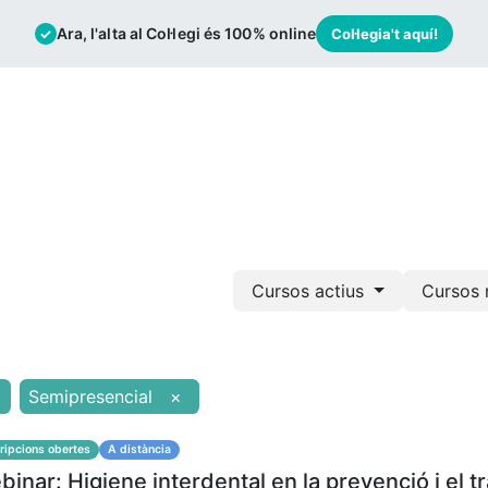
Ara, l'alta al Col·legi és 100% online
✓
Col·legia't aquí!
mació
Borsa de Treball
Actualitat
Cursos actius
Cursos 
Semipresencial
×
ripcions obertes
A distància
inar: Higiene interdental en la prevenció i el t