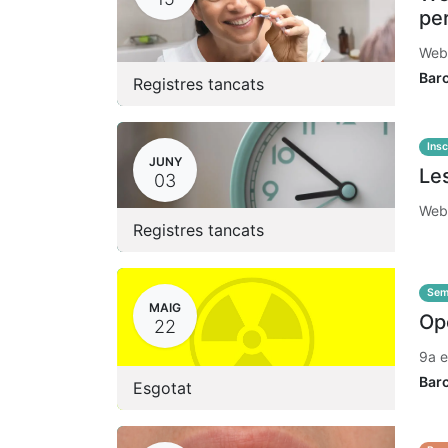
pe
Webi
Bar
Registres tancats
Insc
JUNY
Les
03
Webi
Registres tancats
Sem
MAIG
Ope
22
9a e
Bar
Esgotat