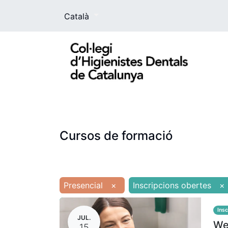
Català
El Col·legi
La higienista dental
For
Cursos de formació
Presencial
×
Inscripcions obertes
×
Insc
JUL.
Web
15