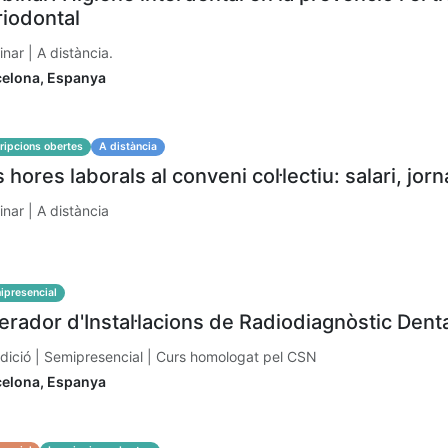
riodontal
nar | A distància.
celona
,
Espanya
ripcions obertes
A distància
 hores laborals al conveni col·lectiu: salari, jorn
nar | A distància
ipresencial
rador d'Instal·lacions de Radiodiagnòstic Denta
dició | Semipresencial | Curs homologat pel CSN
celona
,
Espanya