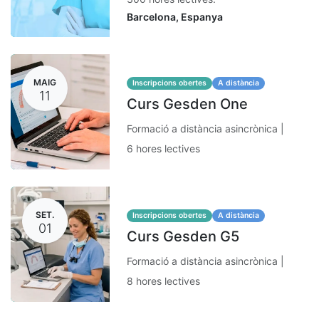
Barcelona
,
Espanya
MAIG
Inscripcions obertes
A distància
11
Curs Gesden One
Formació a distància asincrònica |
6 hores lectives
SET.
Inscripcions obertes
A distància
01
Curs Gesden G5
Formació a distància asincrònica |
8 hores lectives