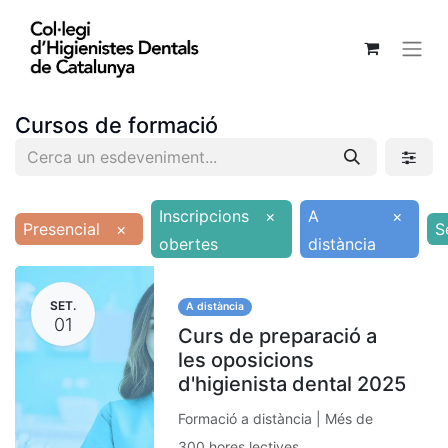
Cursos de formació
Inscripcions
×
A
×
Presencial
×
S
obertes
distància
SET.
A distància
01
Curs de preparació a
les oposicions
d'higienista dental 2025
Formació a distància | Més de
300 hores lectives.