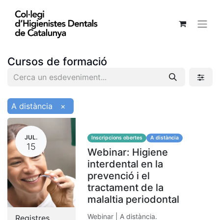
Cursos de formació
A distància
×
JUL.
Inscripcions obertes
A distància
15
Webinar: Higiene
interdental en la
prevenció i el
tractament de la
malaltia periodontal
Webinar | A distància.
Registres