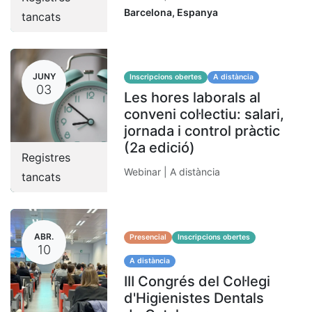
Barcelona
,
Espanya
tancats
JUNY
Inscripcions obertes
A distància
03
Les hores laborals al
conveni col·lectiu: salari,
jornada i control pràctic
(2a edició)
Registres
Webinar | A distància
tancats
ABR.
Presencial
Inscripcions obertes
10
A distància
III Congrés del Col·legi
d'Higienistes Dentals