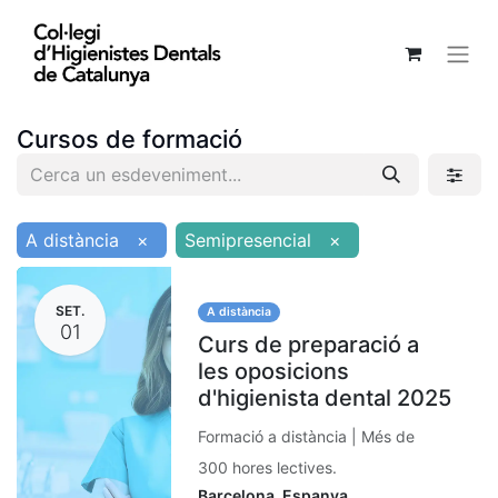
Cursos de formació
A distància
×
Semipresencial
×
SET.
A distància
01
Curs de preparació a
les oposicions
d'higienista dental 2025
Formació a distància | Més de
300 hores lectives.
Barcelona
,
Espanya