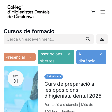
Cursos de formació
Inscripcions
×
A
×
Presencial
×
obertes
distància
SET.
A distància
01
Curs de preparació a
les oposicions
d'higienista dental 2025
Formació a distància | Més de
300 hores lectives.