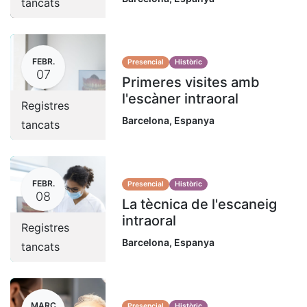
tancats
FEBR.
Presencial
Històric
07
Primeres visites amb
l'escàner intraoral
Registres
Barcelona
,
Espanya
tancats
FEBR.
Presencial
Històric
08
La tècnica de l'escaneig
intraoral
Registres
Barcelona
,
Espanya
tancats
MARÇ
Presencial
Històric