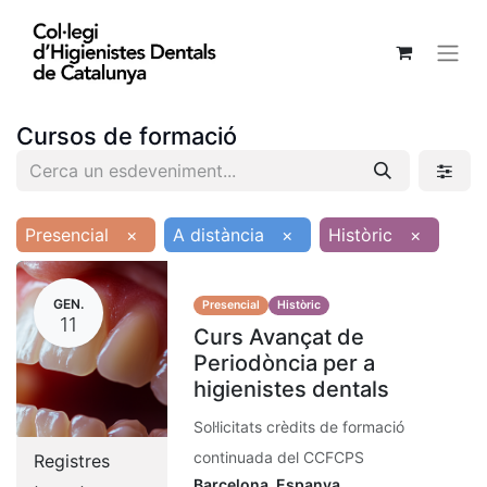
Cursos de formació
Presencial
×
A distància
×
Històric
×
GEN.
Presencial
Històric
11
Curs Avançat de
Periodòncia per a
higienistes dentals
Sol·licitats crèdits de formació
continuada del CCFCPS
Registres
Barcelona
,
Espanya