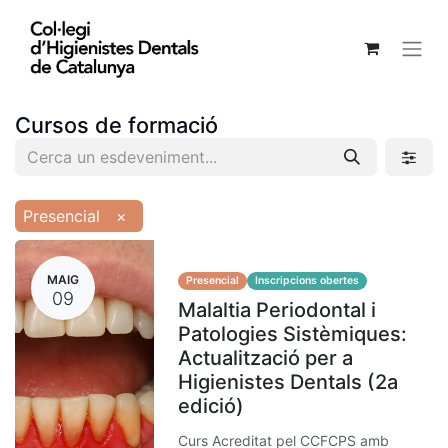
Cursos de formació
Presencial
×
MAIG
Presencial
Inscripcions obertes
09
Malaltia Periodontal i
Patologies Sistèmiques:
Actualització per a
Higienistes Dentals (2a
edició)
Curs Acreditat pel CCFCPS amb