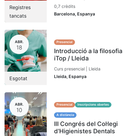
0,7 crèdits
Registres
Barcelona
,
Espanya
tancats
ABR.
Presencial
18
Introducció a la filosofia
iTop / Lleida
Curs presencial | Lleida
Lleida
,
Espanya
Esgotat
ABR.
Presencial
Inscripcions obertes
10
A distància
III Congrés del Col·legi
d'Higienistes Dentals