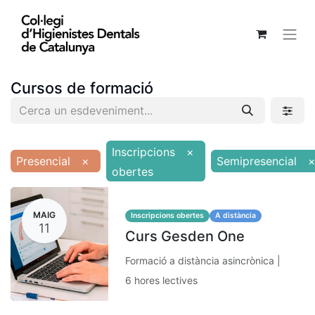
Cursos de formació
Inscripcions
×
Presencial
×
Semipresencial
obertes
MAIG
Inscripcions obertes
A distància
11
Curs Gesden One
Formació a distància asincrònica |
6 hores lectives