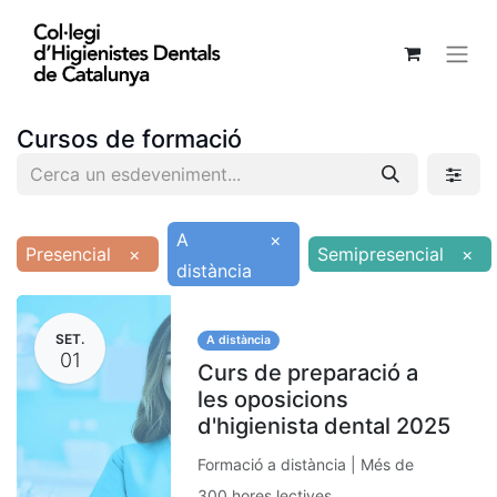
Cursos de formació
A
×
Presencial
×
Semipresencial
×
distància
SET.
A distància
01
Curs de preparació a
les oposicions
d'higienista dental 2025
Formació a distància | Més de
300 hores lectives.