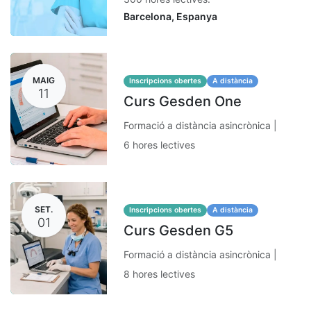
Barcelona
,
Espanya
MAIG
Inscripcions obertes
A distància
11
Curs Gesden One
Formació a distància asincrònica |
6 hores lectives
SET.
Inscripcions obertes
A distància
01
Curs Gesden G5
Formació a distància asincrònica |
8 hores lectives