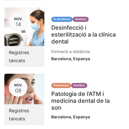
NOV.
A distància
Històric
14
Desinfecció i
esterilització a la clínica
dental
Formació a distància
Registres
Barcelona
,
Espanya
tancats
NOV.
Presencial
Històric
08
Patologia de l'ATM i
medicina dental de la
son
Registres
Barcelona
,
Espanya
tancats