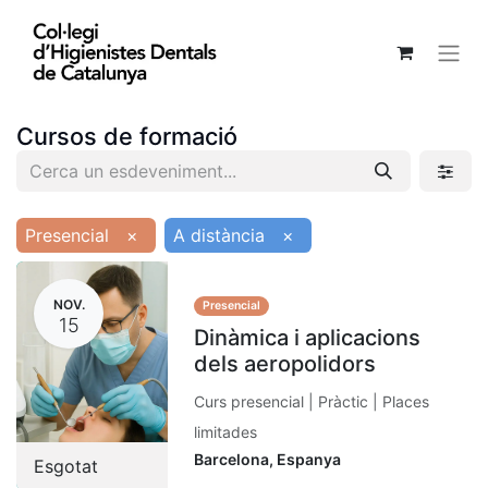
Cursos de formació
Presencial
×
A distància
×
NOV.
Presencial
15
Dinàmica i aplicacions
dels aeropolidors
Curs presencial | Pràctic | Places
limitades
Barcelona
,
Espanya
Esgotat