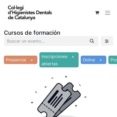
Cursos de formación
Inscripciones
×
Presencial
×
Online
×
Po
abiertas