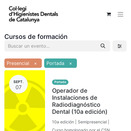
Cursos de formación
Presencial
×
Portada
×
SEPT.
Portada
07
Operador de
Instalaciones de
Radiodiagnóstico
Dental (10a edición)
10a edición | Semipresencial |
Curso homologado por el CSN