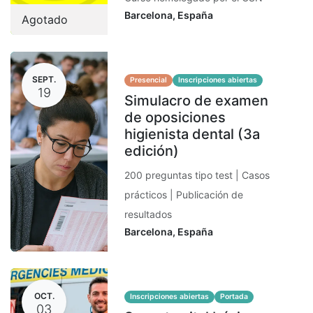
Barcelona
,
España
Agotado
SEPT.
Presencial
Inscripciones abiertas
19
Simulacro de examen
de oposiciones
higienista dental (3a
edición)
200 preguntas tipo test | Casos
prácticos | Publicación de
resultados
Barcelona
,
España
OCT.
Inscripciones abiertas
Portada
03