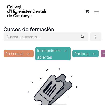
Cursos de formación
Inscripciones
×
Presencial
×
Portada
×
H
abiertas