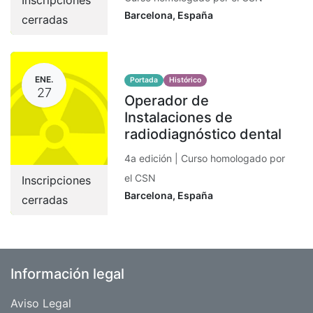
Inscripciones
Barcelona
,
España
cerradas
ENE.
Portada
Histórico
27
Operador de
Instalaciones de
radiodiagnóstico dental
4a edición | Curso homologado por
el CSN
Inscripciones
Barcelona
,
España
cerradas
Información legal
Aviso Legal