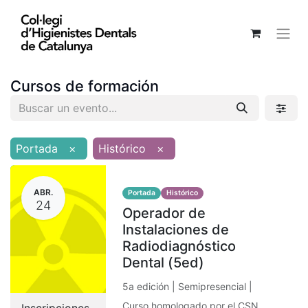
Cursos de formación
Portada
×
Histórico
×
ABR.
Portada
Histórico
24
Operador de
Instalaciones de
Radiodiagnóstico
Dental (5ed)
5a edición | Semipresencial |
Curso homologado por el CSN