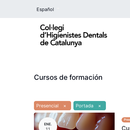
Español
El Colegio
La higienista dental
For
Cursos de formación
Presencial
×
Portada
×
Pres
ENE.
Cu
11