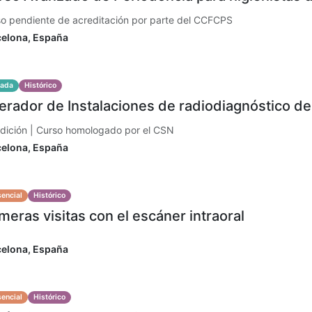
o pendiente de acreditación por parte del CCFCPS
celona
,
España
tada
Histórico
rador de Instalaciones de radiodiagnóstico de
dición | Curso homologado por el CSN
celona
,
España
encial
Histórico
meras visitas con el escáner intraoral
celona
,
España
encial
Histórico