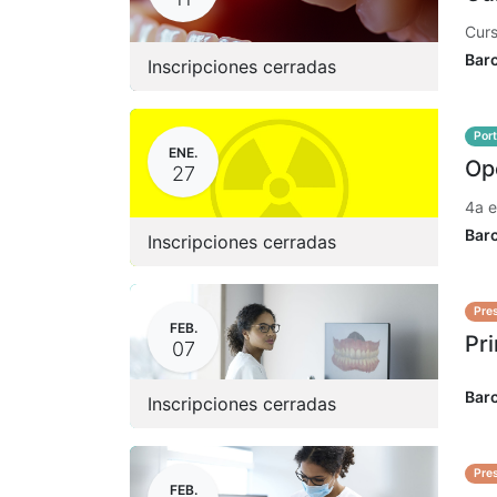
Curs
Bar
Inscripciones cerradas
Por
ENE.
Ope
27
4a e
Bar
Inscripciones cerradas
Pres
FEB.
Pri
07
Bar
Inscripciones cerradas
Pres
FEB.