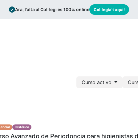
Ara, l'alta al Col·legi és 100% online
✓
Col·legia't aquí!
mación
Bolsa de trabajo
Actualidad
Curso activo
Cur
encial
Histórico
rso Avanzado de Periodoncia para higienistas 